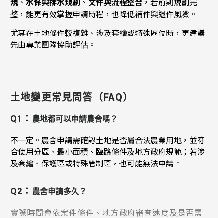
規
、
水保與排水規劃
、
文件與流程整合
，
若前期規劃完
整，能更有效掌握申請時程，也降低補件與退件風險。
尤其在土地條件較複雜、涉及套繪或特殊區位時，更建議
先由專業團隊協助評估。
土地變更常見問答（FAQ）
Q1：
農地都可以申請農舍嗎？
不一定。農舍申請需確認土地是否屬合法農業用地，並符
合使用分區、最小面積、臨路條件及地方政府規範；若涉
及套繪、保護區或特殊管制區，也可能無法申請。
Q2：
農舍申請多久？
實際時間會依案件條件、地方政府審查速度及是否需