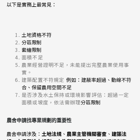
以下是實務上最常見：
土地資格不符
分區限制
套繪限制
面積不足
農業經營證明不足，未能提出完整農業使用事
實。
建築配置不符規定
例如：
建蔽率超過、
動線不符
合、
保留農用空間不足
是否涉及水土保持或環境影響評估：超過一定
面積或坡度，依法需辦理
分區限制
農舍申請找專業規劃的重要性
農舍申請涉及：
土地法規
、
農業主管機關審查
、
建築法