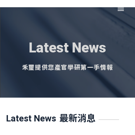
跳
主
至
主
要
要
內
選
容
Latest News
單
禾璽提供您產官學研第一手情報
最新消息
Latest News