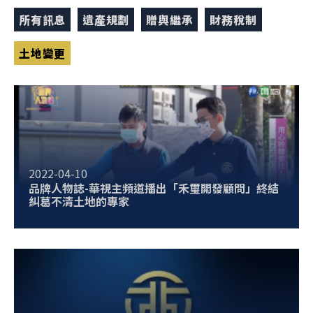
所有訊息
遺產規劃
贈與繼承
財務稅制
土地變更
2022-04-10
品牌人物誌-華視主頻道播出「禾璽開發顧問」終結
糾葛不清土地的專家