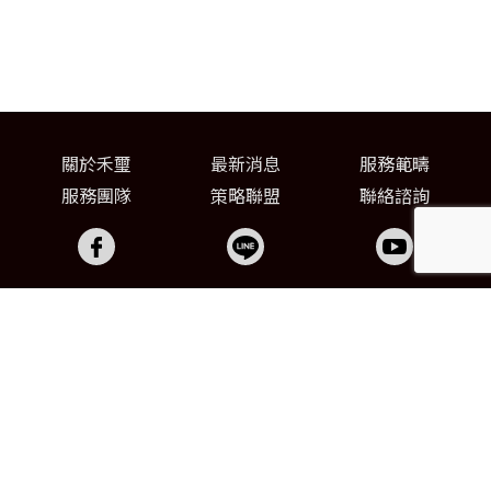
關於禾璽
最新消息
服務範疇
服務團隊
策略聯盟
聯絡諮詢
03-371-6060
03-371-3309
FAX
chunci0507@gmail.com
桃園市八德區東勇街69巷1號