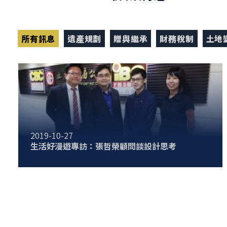
所有訊息
遺產規劃
贈與繼承
財務稅制
土地
2019-10-27
生活好漫遊專訪：張哲榮顧問談設計思考