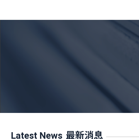
跳
至
主
要
內
容
最新消息
Latest News