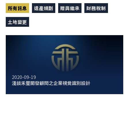
所有訊息
遺產規劃
贈與繼承
財務稅制
土地變更
2020-09-19
淺談禾璽開發顧問之企業視覺識別設計