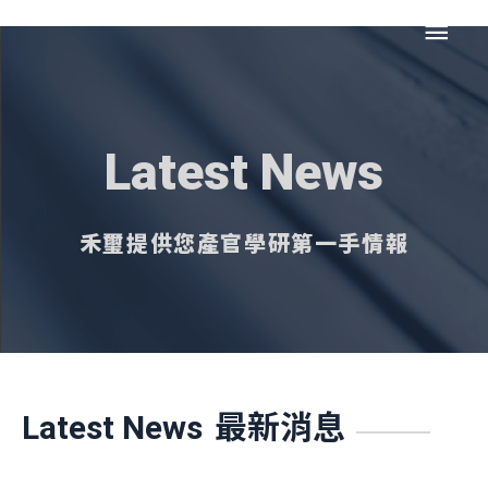
跳
主
至
主
要
要
內
選
容
Latest News
單
禾璽提供您產官學研第一手情報
最新消息
Latest News