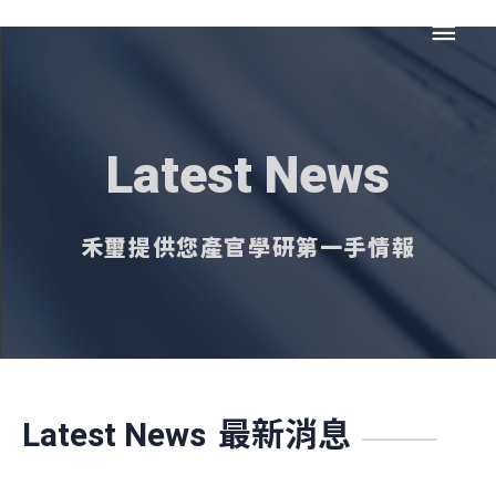
跳
主
至
主
要
要
內
選
容
Latest News
單
禾璽提供您產官學研第一手情報
最新消息
Latest News