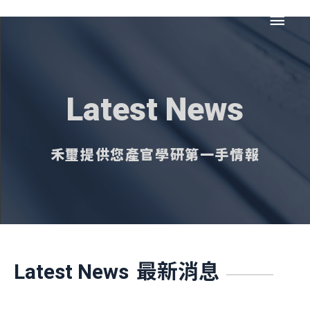
跳
主
至
主
要
要
內
選
容
Latest News
單
禾璽提供您產官學研第一手情報
最新消息
Latest News