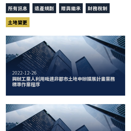
所有訊息
遺產規劃
贈與繼承
財務稅制
土地變更
2022-12-26
興辦工業人利用毗連非都市土地申辦擴展計畫業務
標準作業程序