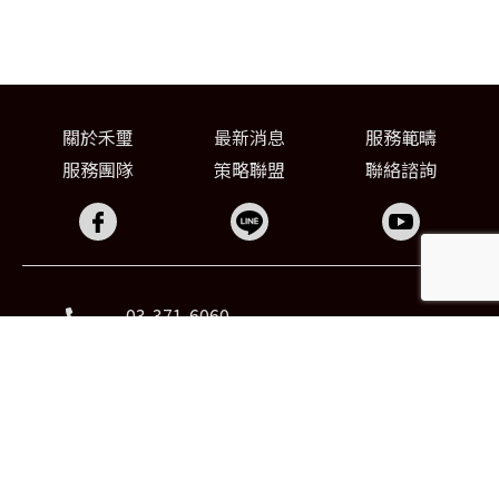
關於禾璽
最新消息
服務範疇
服務團隊
策略聯盟
聯絡諮詢
03-371-6060
03-371-3309
FAX
chunci0507@gmail.com
桃園市八德區東勇街69巷1號