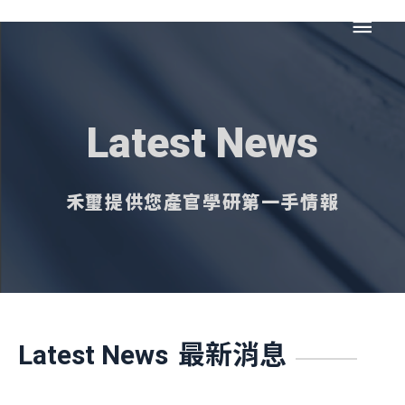
跳
主
至
主
要
要
內
選
容
Latest News
單
禾璽提供您產官學研第一手情報
最新消息
Latest News