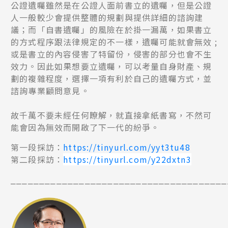
公證遺囑雖然是在公證人面前書立的遺囑，但是公證
人一般較少會提供整體的規劃與提供詳細的諮詢建
議；而「自書遺囑」的風險在於掛一漏萬，如果書立
的方式程序跟法律規定的不一樣，遺囑可能就會無效 ;
或是書立的內容侵害了特留份，侵害的部分也會不生
效力。因此如果想要立遺囑，可以考量自身財產、規
劃的複雜程度，選擇一項有利於自己的遺囑方式，並
諮詢專業顧問意見。
故千萬不要未經任何瞭解，就直接拿紙書寫，不然可
能會因為無效而開啟了下一代的紛爭。
第一段採訪：
https://tinyurl.com/yyt3tu48
第二段採訪：
https://tinyurl.com/y22dxtn3
⎯⎯⎯⎯⎯⎯⎯⎯⎯⎯⎯⎯⎯⎯⎯⎯⎯⎯⎯⎯⎯⎯⎯⎯⎯⎯⎯⎯⎯⎯⎯⎯⎯⎯⎯⎯⎯⎯