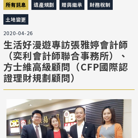
所有訊息
遺產規劃
贈與繼承
財務稅制
土地變更
2020-04-26
生活好漫遊專訪張雅婷會計師
（奕利會計師聯合事務所）、
方士維高級顧問（CFP國際認
證理財規劃顧問）