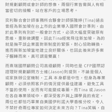
財規劃顧問或會計師的想像，兩個行業皆需與人有相
當密切的接觸，站在客戶的立場思考。
奕利聯合會計師事務所合夥會計師張雅婷(Tina)過去
曾經為新加坡在台上市的企業導入國際會計準則，由
於此準則有別於一般會計方式，必須大幅度突破原有
思維，重新做調整，因此Tina經常飛往新加坡，為的
就是撫平該企業面對新制度的緊張，耐心協助轉換，
進而與新加坡當地建立良好關係，也因此後來許多案
子輾轉而來，真可謂是雙贏！
而熹瑞國際顧問公司高級顧問，同時也是 CFP國際認
證理財規劃顧問方士維(Jason)則提到，不論是個人
或家族辦公室機制，工具 本身都是中性，但身為專業
顧問，必須依照客戶的情況提供最佳建議，避免工具
不當的使用，反而有可能變成毒藥。而Tina 或Jason
在各自專業領域中，都深受客戶與上課學員的肯定，
兩位也都恰巧畢業自美國伊利諾大學香檳分校，令人
不禁好奇兩位專家如何決定未來方向？Tina笑稱，自