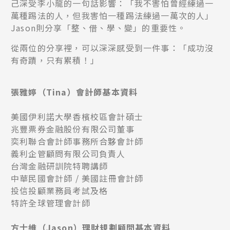
己深受李小龍的一句話影響：「我不害怕曾經練過一
萬種踢法的人，但我害怕一種踢法練過一萬次的人」
Jason則分享「整、借、學、變」的重要性。
從兩位的分享裡，可以深深感受到一件事：「成功沒
有奇蹟，只有累積！」
張雅婷（Tina）會計師基本資料
美國伊利諾大學香檳校區會計碩士
兆豐票券金融股份有限公司董事
奕利聯合會計師事務所合夥會計師
義利企管顧問有限公司負責人
台灣金融研訓院特聘講師
中華民國會計師 / 美國註冊會計師
投信投顧業務員考試及格
特許全球管理會計師
方士維（Jason）理財規劃顧問基本資料