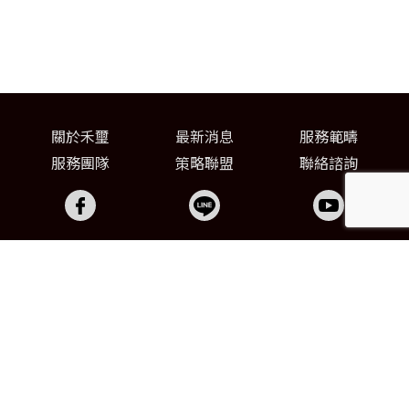
關於禾璽
最新消息
服務範疇
服務團隊
策略聯盟
聯絡諮詢
03-371-6060
03-371-3309
FAX
chunci0507@gmail.com
桃園市八德區東勇街69巷1號