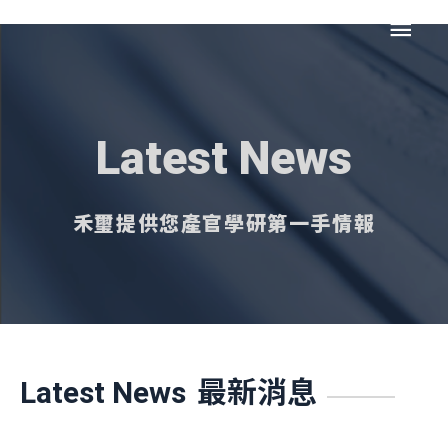
跳
主
至
主
要
要
內
選
容
Latest News
單
禾璽提供您產官學研第一手情報
最新消息
Latest News